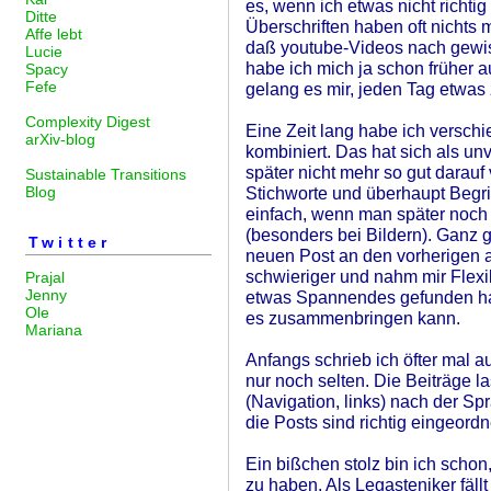
es, wenn ich etwas nicht richtig
Ditte
Überschriften haben oft nichts m
Affe lebt
daß youtube-Videos nach gewiss
Lucie
habe ich mich ja schon früher 
Spacy
Fefe
gelang es mir, jeden Tag etwas 
Complexity Digest
Eine Zeit lang habe ich versc
arXiv-blog
kombiniert. Das hat sich als unv
später nicht mehr so gut darauf
Sustainable Transitions
Blog
Stichworte und überhaupt Begrif
einfach, wenn man später noch 
(besonders bei Bildern). Ganz gu
Twitter
neuen Post an den vorherigen 
schwieriger und nahm mir Flexibi
Prajal
Jenny
etwas Spannendes gefunden hab
Ole
es zusammenbringen kann.
Mariana
Anfangs schrieb ich öfter mal a
nur noch selten. Die Beiträge l
(Navigation, links) nach der S
die Posts sind richtig eingeordn
Ein bißchen stolz bin ich schon
zu haben. Als Legasteniker fällt