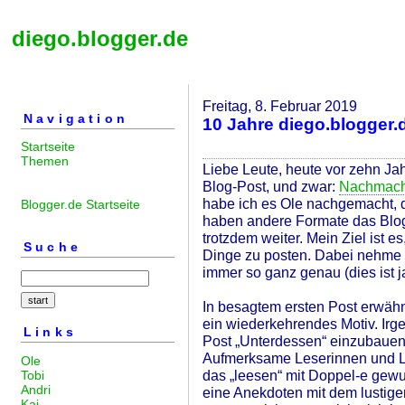
diego.blogger.de
Freitag, 8. Februar 2019
Navigation
10 Jahre diego.blogger.
Startseite
Themen
Liebe Leute, heute vor zehn Ja
Blog-Post, und zwar:
Nachmach
habe ich es Ole nachgemacht, d
Blogger.de Startseite
haben andere Formate das Blog
trotzdem weiter. Mein Ziel ist e
Suche
Dinge zu posten. Dabei nehme i
immer so ganz genau (dies ist j
In besagtem ersten Post erwähnt
ein wiederkehrendes Motiv. Irg
Links
Post „Unterdessen“ einzubauen,
Aufmerksame Leserinnen und L
Ole
das „leesen“ mit Doppel-e gewun
Tobi
Andri
eine Anekdoten mit dem lustige
Kai