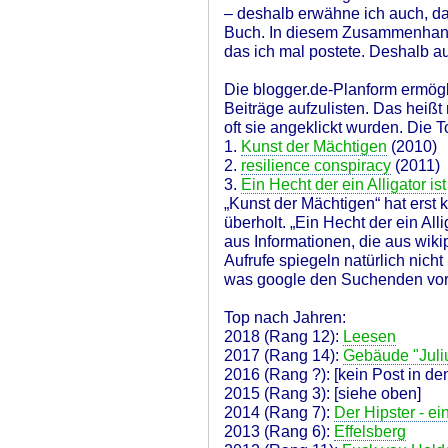
– deshalb erwähne ich auch, d
Buch. In diesem Zusammenhan
das ich mal postete. Deshalb au
Die blogger.de-Planform ermögl
Beiträge aufzulisten. Das heißt 
oft sie angeklickt wurden. Die T
1.
Kunst der Mächtigen
(2010)
2.
resilience conspiracy
(2011)
3.
Ein Hecht der ein Alligator ist
„Kunst der Mächtigen“ hat erst k
überholt. „Ein Hecht der ein Allig
aus Informationen, die aus wik
Aufrufe spiegeln natürlich nich
was google den Suchenden vor
Top nach Jahren:
2018 (Rang 12):
Leesen
2017 (Rang 14):
Gebäude "Juliu
2016 (Rang ?): [kein Post in de
2015 (Rang 3): [siehe oben]
2014 (Rang 7):
Der Hipster - e
2013 (Rang 6):
Effelsberg