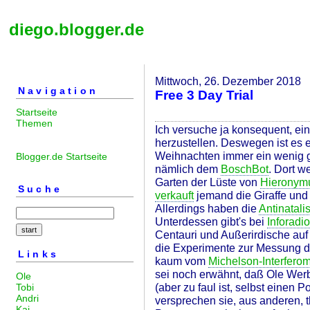
diego.blogger.de
Mittwoch, 26. Dezember 2018
Navigation
Free 3 Day Trial
Startseite
Themen
Ich versuche ja konsequent, e
herzustellen. Deswegen ist es 
Weihnachten immer ein wenig gl
Blogger.de Startseite
nämlich dem
BoschBot
. Dort w
Garten der Lüste von
Hieronym
Suche
verkauft
jemand die Giraffe und
Allerdings haben die
Antinatali
Unterdessen gibt's bei
Inforadio
Centauri und Außerirdische auf
die Experimente zur Messung de
Links
kaum vom
Michelson-Interferom
sei noch erwähnt, daß Ole We
Ole
(aber zu faul ist, selbst einen P
Tobi
Andri
versprechen sie, aus anderen, 
Kai