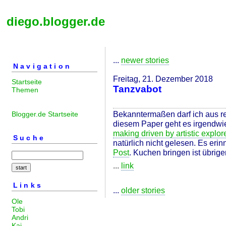
diego.blogger.de
...
newer stories
Navigation
Freitag, 21. Dezember 2018
Startseite
Tanzvabot
Themen
Bekanntermaßen darf ich aus re
Blogger.de Startseite
diesem Paper geht es irgendwi
making driven by artistic explor
Suche
natürlich nicht gelesen. Es eri
Post
. Kuchen bringen ist übrig
...
link
Links
...
older stories
Ole
Tobi
Andri
Kai