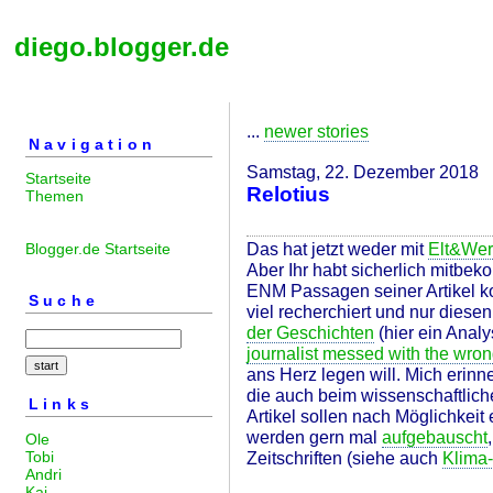
diego.blogger.de
...
newer stories
Navigation
Samstag, 22. Dezember 2018
Startseite
Relotius
Themen
Das hat jetzt weder mit
Elt&We
Blogger.de Startseite
Aber Ihr habt sicherlich mitbek
ENM Passagen seiner Artikel ko
Suche
viel recherchiert und nur diesen
der Geschichten
(hier ein Anal
journalist messed with the wro
ans Herz legen will. Mich erinn
die auch beim wissenschaftliche
Links
Artikel sollen nach Möglichkeit
werden gern mal
aufgebauscht
Ole
Tobi
Zeitschriften (siehe auch
Klima
Andri
Kai