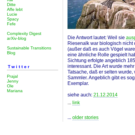
Ditte
Affe lebt
Lucie
Spacy
Fefe
Complexity Digest
Die Antwort lautet: Weil sie
ausg
arXiv-blog
Riesenalk war biologisch nicht 
Sustainable Transitions
(außer daß es auch Vögel waren
Blog
eine ähnliche Rolle gespielt hab
Sichtung erfolgte angeblich 185
interessant. Die Art wurde meh
Twitter
Tatsache, daß er selten wurde,
Prajal
Sammler. Angeblich gibt es sog
Jenny
Exemplar.
Ole
Mariana
siehe auch:
21.12.2014
...
link
...
older stories