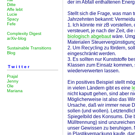
der im Abfall enthaltenen Energ
Ditte
Affe lebt
Stellt sich die Frage, was man t
Lucie
Jahrzehnten bekannt: Vermeidu
Spacy
Fefe
1. Ich könnte mir zB vorstelle
versteuert, je nach der Zeit, die 
Complexity Digest
biologisch abgebaut
wäre. Umge
arXiv-blog
Materialen Steuervergünstigu
2. Um Recycling zu fördern, sol
Sustainable Transitions
Blog
eingeschränkt werden.
3. Es sollten nur Kunststoffe b
Klassen zum Einsatz kommen, so
Twitter
wiederverwerten lassen.
Prajal
Jenny
Ein positives Beispiel stellt m
Ole
in vielen Ländern gibt es eine
l
Mariana
nicht kaputt gehen, sind aber ni
Möglicherweise ist also das Wir
Ursache, daß wir immer neue 
sollen (und wollen). Letztendlic
Spiegelbild des Konsums. Die
Mülltrennung) sind unzureiche
unser Gewissen zu beruhigen. 
in Plastikverpackung kaufe, dan