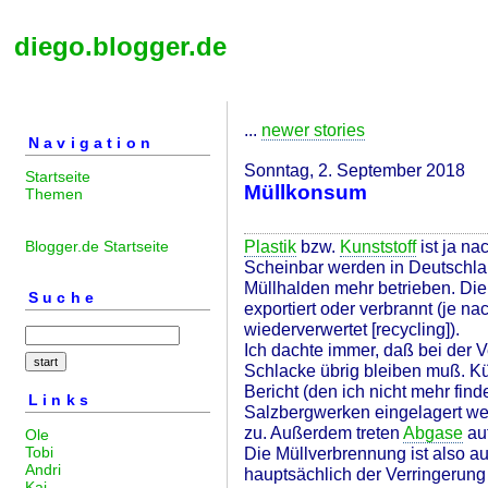
diego.blogger.de
...
newer stories
Navigation
Sonntag, 2. September 2018
Startseite
Müllkonsum
Themen
Plastik
bzw.
Kunststoff
ist ja na
Blogger.de Startseite
Scheinbar werden in Deutschl
Müllhalden mehr betrieben. Die
Suche
exportiert oder verbrannt (je nac
wiederverwertet [recycling]).
Ich dachte immer, daß bei der 
Schlacke übrig bleiben muß. K
Bericht (den ich nicht mehr find
Links
Salzbergwerken eingelagert we
zu. Außerdem treten
Abgase
auf
Ole
Tobi
Die Müllverbrennung ist also a
Andri
hauptsächlich der Verringerun
Kai