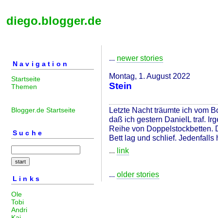
diego.blogger.de
...
newer stories
Navigation
Montag, 1. August 2022
Startseite
Stein
Themen
Letzte Nacht träumte ich vom Bo
Blogger.de Startseite
daß ich gestern DanielL traf. Ir
Reihe von Doppelstockbetten. Da
Suche
Bett lag und schlief. Jedenfalls
...
link
...
older stories
Links
Ole
Tobi
Andri
Kai