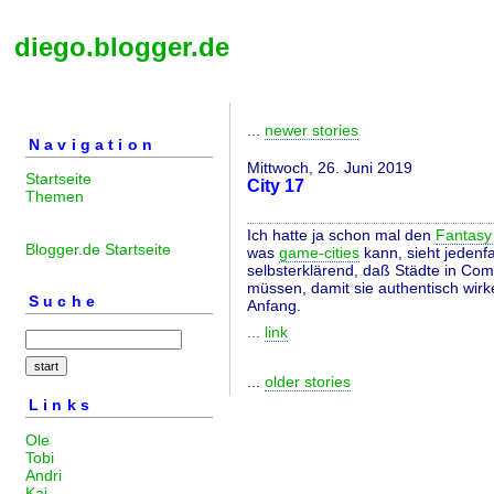
diego.blogger.de
...
newer stories
Navigation
Mittwoch, 26. Juni 2019
Startseite
City 17
Themen
Ich hatte ja schon mal den
Fantasy
Blogger.de Startseite
was
game-cities
kann, sieht jedenfa
selbsterklärend, daß Städte in Comp
müssen, damit sie authentisch wirke
Suche
Anfang.
...
link
...
older stories
Links
Ole
Tobi
Andri
Kai