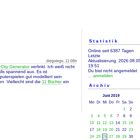
Statistik
Online seit 6387 Tagen
Letzte
Aktualisierung: 2026.08.0
diegolego, 11:08h
19:51
 City Generator
verlinkt. Ich weiß nicht
Du bist nicht angemeldet
lls spannend aus. Es ist
...
anmelden
uterspielen gut modelliert sein
n. Vielleicht sind die
11 Bücher
ein
Archiv
Juni 2019
Mo
Di
Mi
Do
Fr
Sa
So
1
2
3
4
5
6
7
8
9
10
11
12
13
14
15
16
17
18
19
20
21
22
23
24
25
26
27
28
29
30