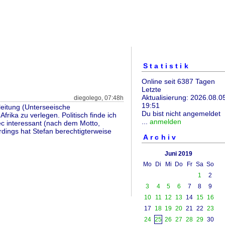
Statistik
Online seit 6387 Tagen
Letzte
Aktualisierung: 2026.08.0
diegolego, 07:48h
19:51
leitung (Unterseeische
Du bist nicht angemeldet
rika zu verlegen. Politisch finde ich
...
anmelden
ec interessant (nach dem Motto,
dings hat Stefan berechtigterweise
Archiv
Juni 2019
Mo
Di
Mi
Do
Fr
Sa
So
1
2
3
4
5
6
7
8
9
10
11
12
13
14
15
16
17
18
19
20
21
22
23
24
25
26
27
28
29
30