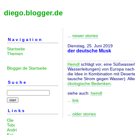
diego.blogger.de
...
newer stories
Navigation
Dienstag, 25. Juni 2019
Startseite
der deutsche Musk
Themen
Heindl
schlägt vor, eine Süßwasser
Blogger.de Startseite
Wasserleitungen) von Europa nach Af
die Idee in Kombination mit Desert
tausche Strom gegen Wasser). Aller
Suche
ökologische Bedenken
.
siehe auch:
heindl
...
link
Links
...
older stories
Ole
Tobi
Andri
Kai