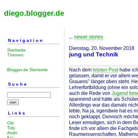
diego.blogger.de
...
newer stories
Navigation
Dienstag, 20. November 2018
Startseite
jung und Technik
Themen
Nach dem
letzten Post
habe ich 
Blogger.de Startseite
gelassen, damit er vor allem w
Grauens" länger oben steht. He
Suche
Lehrerfortbildung (ohne ein solc
auch die Rede von
Jugend fors
spannend und hätte als Schüler
Allerdings war das damals nicht
lebte. Na ja, irgendwie hat es 
Links
noch geklappt. Dennoch möchte
Leser ermutigen, sich in dem Be
Ole
Tobi
finde ich vor allem die Fachge
Andri
Raumwissenschaften, Mathemati
Kai