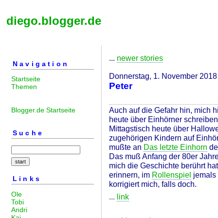
diego.blogger.de
...
newer stories
Navigation
Donnerstag, 1. November 2018
Startseite
Peter
Themen
Auch auf die Gefahr hin, mich hi
Blogger.de Startseite
heute über Einhörner schreiben
Mittagstisch heute über Hallow
Suche
zugehörigen Kindern auf Einhör
mußte an
Das letzte Einhorn
de
Das muß Anfang der 80er Jahre
mich die Geschichte berührt hat
erinnern, im
Rollenspiel
jemals 
Links
korrigiert mich, falls doch.
Ole
...
link
Tobi
Andri
Kai