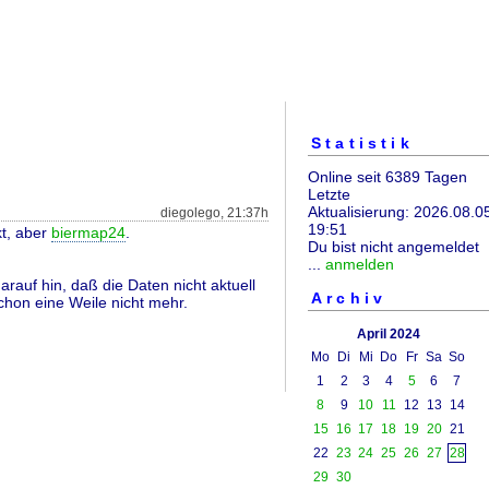
Statistik
Online seit 6389 Tagen
Letzte
Aktualisierung: 2026.08.0
diegolego, 21:37h
19:51
kt, aber
biermap24
.
Du bist nicht angemeldet
...
anmelden
arauf hin, daß die Daten nicht aktuell
Archiv
chon eine Weile nicht mehr.
April 2024
Mo
Di
Mi
Do
Fr
Sa
So
1
2
3
4
5
6
7
8
9
10
11
12
13
14
15
16
17
18
19
20
21
22
23
24
25
26
27
28
29
30