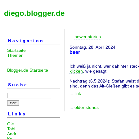
diego.blogger.de
...
newer stories
Navigation
Sonntag, 28. April 2024
Startseite
beer
Themen
Ich weiß ja nicht, wer dahinter stec
Blogger.de Startseite
klicken
, wie gesagt.
Nachtrag (6.5.2024): Stefan weist d
Suche
sind, denn das Alt-Gießen gibt es s
...
link
...
older stories
Links
Ole
Tobi
Andri
Kai