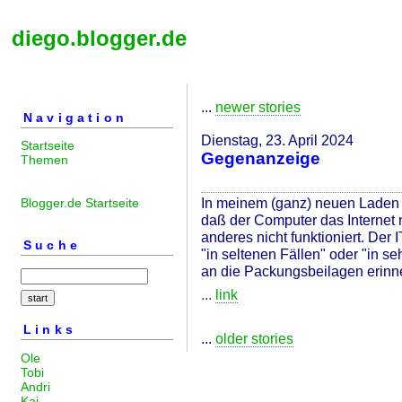
diego.blogger.de
...
newer stories
Navigation
Dienstag, 23. April 2024
Startseite
Gegenanzeige
Themen
In meinem (ganz) neuen Laden g
Blogger.de Startseite
daß der Computer das Internet n
anderes nicht funktioniert. De
Suche
"in seltenen Fällen" oder "in se
an die Packungsbeilagen erinne
...
link
Links
...
older stories
Ole
Tobi
Andri
Kai