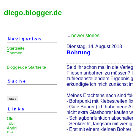
diego.blogger.de
...
newer stories
Navigation
Dienstag, 14. August 2018
Startseite
Bohrung
Themen
Seid Ihr schon mal in die Verl
Blogger.de Startseite
Fliesen anbohren zu müssen? 
zufriedenstellendem Ergebnis g
Suche
erkundigte ich mich zunächst im
Meines Erachtens nach sind fo
- Bohrpunkt mit Klebestreifen fi
- Gute Bohrer (ich habe neue A
Links
nicht extra Glasbohrer kaufen wo
- Schlagbohrfunktion abschalte
Ole
Tobi
- Senkrecht, langsam mit wenig
Andri
- Erst mit einem kleinen Bohrer
Kai