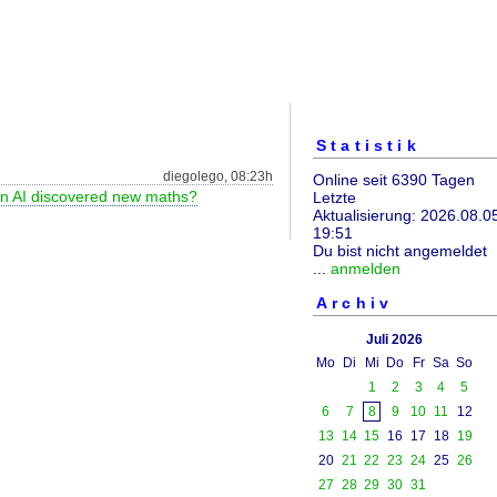
Statistik
diegolego, 08:23h
Online seit 6390 Tagen
n AI discovered new maths?
Letzte
Aktualisierung: 2026.08.0
19:51
Du bist nicht angemeldet
...
anmelden
Archiv
Juli 2026
Mo
Di
Mi
Do
Fr
Sa
So
1
2
3
4
5
6
7
8
9
10
11
12
13
14
15
16
17
18
19
20
21
22
23
24
25
26
27
28
29
30
31