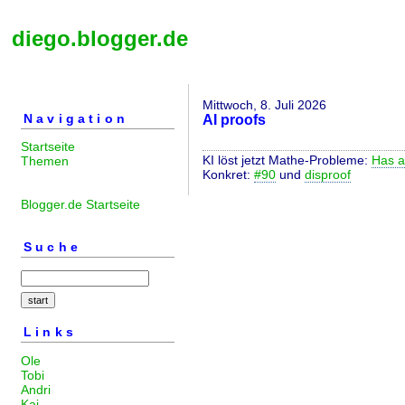
diego.blogger.de
Mittwoch, 8. Juli 2026
Navigation
AI proofs
Startseite
KI löst jetzt Mathe-Probleme:
Has a
Themen
Konkret:
#90
und
disproof
Blogger.de Startseite
Suche
Links
Ole
Tobi
Andri
Kai