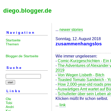
diego.blogger.de
...
newer stories
Navigation
Sonntag, 12. August 2018
Startseite
zusammenhangslos
Themen
Wie immer ungeleesen:
Blogger.de Startseite
-
Comic-Kurzgeschichten - Ein k
-
The Adventures of Alexander 
Suche
2019
-
Von Wegen Lisbeth - Bitch
-
Toasted Tomato Sandwich - Yo
-
How 2,000-year-old roads pred
-
Auswärtiges Amt wartet auf Bür
Links
-
Schulleiter über sein Leben a
Klicken müßt Ihr schon selbst.
Ole
Tobi
...
link
Andri
Kai