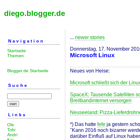
diego.blogger.de
...
newer stories
Navigation
Donnerstag, 17. November 201
Startseite
Microsoft Linux
Themen
Neues von Heise:
Blogger.de Startseite
Microsoft schließt sich der Lin
Suche
SpaceX: Tausende Satelliten so
Breitbandinternet versorgen
Neuseeland: Pizza-Lieferdrohn
Links
*) Das hatte
fefe
ja gestern sch
Ole
Tobi
"Kann 2016 noch bizarrer werde
Andri
darüber Einfluß auf Linux habe
Kai