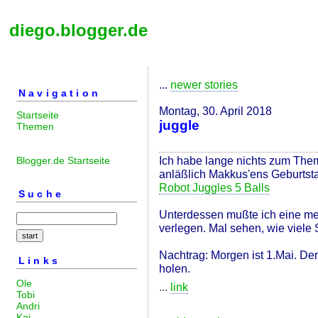
diego.blogger.de
...
newer stories
Navigation
Montag, 30. April 2018
Startseite
juggle
Themen
Ich habe lange nichts zum The
Blogger.de Startseite
anläßlich Makkus'ens Geburtsta
Robot Juggles 5 Balls
Suche
Unterdessen mußte ich eine me
verlegen. Mal sehen, wie viele 
Nachtrag: Morgen ist 1.Mai. Den
Links
holen.
Ole
...
link
Tobi
Andri
Kai