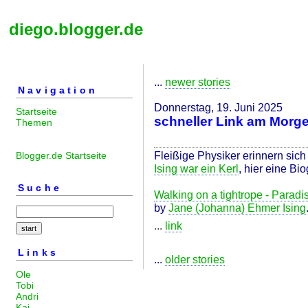
diego.blogger.de
...
newer stories
Navigation
Donnerstag, 19. Juni 2025
Startseite
schneller Link am Morg
Themen
Fleißige Physiker erinnern sic
Blogger.de Startseite
Ising war ein Kerl
, hier eine Bi
Suche
Walking on a tightrope - Paradis
by
Jane (Johanna) Ehmer Ising
...
link
Links
...
older stories
Ole
Tobi
Andri
Kai