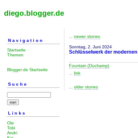
diego.blogger.de
...
newer stories
Navigation
Sonntag, 2. Juni 2024
Startseite
Schlüsselwerk der modernen
Themen
Fountain (Duchamp)
Blogger.de Startseite
...
link
Suche
...
older stories
Links
Ole
Tobi
Andri
Kai