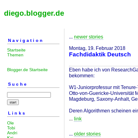
diego.blogger.de
...
newer stories
Navigation
Montag, 19. Februar 2018
Startseite
Fachdidaktik Deutsch
Themen
Eben habe ich von ResearchGa
Blogger.de Startseite
bekommen:
Suche
W1-Juniorprofessur mit Tenure-
Otto-von-Guericke-Universität
Magdeburg, Saxony-Anhalt, G
Deren Algorithmen scheinen ein
Links
...
link
Ole
Tobi
Andri
...
older stories
Kai