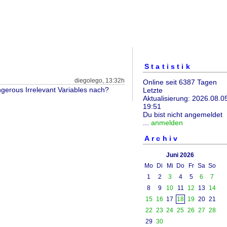
Statistik
diegolego, 13:32h
Online seit 6387 Tagen
erous Irrelevant Variables nach?
Letzte
Aktualisierung: 2026.08.0
19:51
Du bist nicht angemeldet
...
anmelden
Archiv
Juni 2026
Mo
Di
Mi
Do
Fr
Sa
So
1
2
3
4
5
6
7
8
9
10
11
12
13
14
15
16
17
18
19
20
21
22
23
24
25
26
27
28
29
30