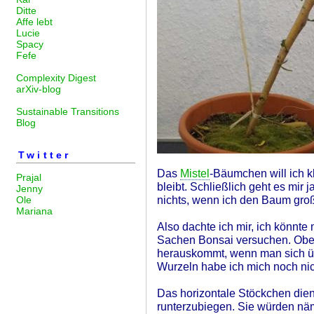
Ditte
Affe lebt
Lucie
Spacy
Fefe
Complexity Digest
arXiv-blog
Sustainable Transitions
Blog
Twitter
Das
Mistel
-Bäumchen will ich kl
Prajal
bleibt. Schließlich geht es mir j
Jenny
nichts, wenn ich den Baum groß
Ole
Mariana
Also dachte ich mir, ich könnte
Sachen Bonsai versuchen. Oben
herauskommt, wenn man sich übe
Wurzeln habe ich mich noch nich
Das horizontale Stöckchen dien
runterzubiegen. Sie würden näml