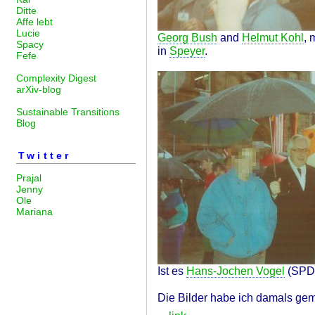
Ditte
Affe lebt
Lucie
Georg Bush
and
Helmut Kohl
, 
Spacy
in
Speyer
.
Fefe
Complexity Digest
arXiv-blog
Sustainable Transitions
Blog
Twitter
Prajal
Jenny
Ole
Mariana
Ist es
Hans-Jochen Vogel
(SPD
Die Bilder habe ich damals gema