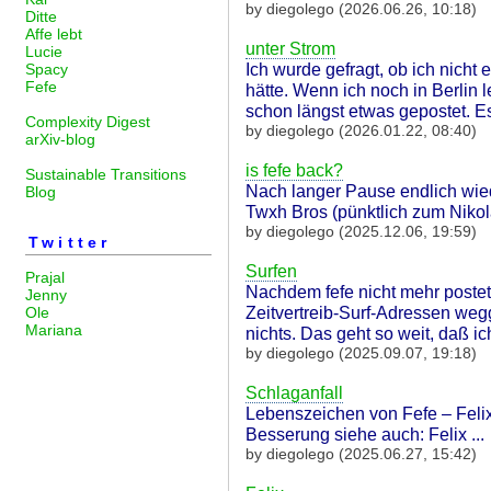
by diegolego (2026.06.26, 10:18)
Ditte
Affe lebt
unter Strom
Lucie
Ich wurde gefragt, ob ich nicht
Spacy
Fefe
hätte. Wenn ich noch in Berlin 
schon längst etwas gepostet. Es g
Complexity Digest
by diegolego (2026.01.22, 08:40)
arXiv-blog
is fefe back?
Sustainable Transitions
Nach langer Pause endlich wied
Blog
Twxh Bros (pünktlich zum Nikola
by diegolego (2025.12.06, 19:59)
Twitter
Surfen
Prajal
Nachdem fefe nicht mehr postet,
Jenny
Zeitvertreib-Surf-Adressen weg
Ole
Mariana
nichts. Das geht so weit, daß ich
by diegolego (2025.09.07, 19:18)
Schlaganfall
Lebenszeichen von Fefe – Feli
Besserung siehe auch: Felix ...
by diegolego (2025.06.27, 15:42)