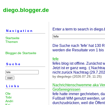
diego.blogger.de
Enter a term to search in diego.
Navigation
Startseite
Themen
Die Suche nach 'fefe' hat 130 Re
werden die Resultate von 1 bis 
Blogger.de Startseite
fefe
fefes blog ist offline. Zunächst w
Suche
Jetzt ist er ganz weg. :( Nacht
nicht zurück Nachtrag (29.7.202
by diegolego (2026.07.29, 11:25)
Nachrichtenschwemme aka Vers
Links
Großereignissen
Ole
fefe hatte immer gechrieben, d
Tobi
Fußball WM genutzt werden, u
Andri
durchzudrücken, weil die Öffentlic
Kai