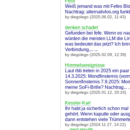
Felix
Weiß jemand was mit Fefes Blog
Nachtrag: alternativlos.org funkti
by diegolego (2025.06.02, 11:43)
denken schadet
Gefunden bei fefe. Wenn es na
würden die meisten LLM die Lin
was bedeutet das jetzt? Ich br
Verbindung,... ...
by diegolego (2025.02.09, 12:39)
Himmelsereignisse
Laut rbb treten in 2025 ein paa
14.3.2025: Mondfinsternis (vormi
Sonnenfinsternis 7.9.2025: Mond
meine SoFi-Brille? Nachtrag... ..
by diegolego (2025.01.12, 20:24)
Kessler-Karl
Ihr habt ja sicherlich schon ma
gehört. Wenn kaputte oder ausge
dann entstehen viele Trümmerteil
by diegolego (2024.11.27, 14:22)
...
next results